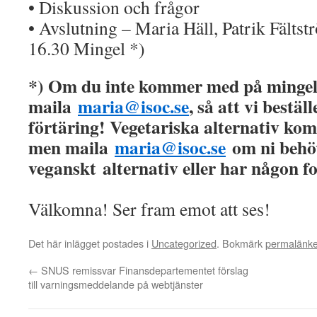
• Diskussion och frågor
• Avslutning – Maria Häll, Patrik Fältst
16.30 Mingel *)
*) Om du inte kommer med på mingel
maila
maria@isoc.se
, så att vi bestäl
förtäring! Vegetariska alternativ kom
men maila
maria@isoc.se
om ni behö
veganskt alternativ eller har någon fo
Välkomna! Ser fram emot att ses!
Det här inlägget postades i
Uncategorized
. Bokmärk
permalänk
←
SNUS remissvar Finansdepartementet förslag
till varningsmeddelande på webtjänster