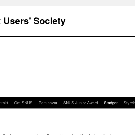
 Users' Society
ntakt
Om SNUS
Remissvar
SNUS Junior Award
Stadgar
Styrel