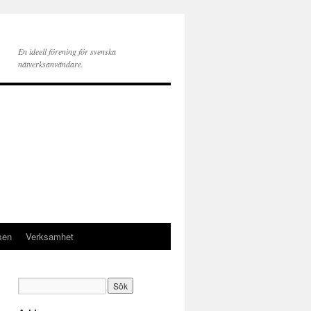
En ideell förening för svenska
nätverksanvändare.
sen
Verksamhet