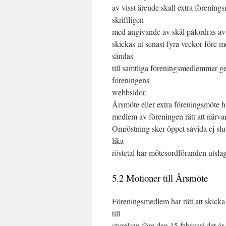
av visst ärende skall extra förenings
skriftligen
med angivande av skäl påfordras av f
skickas ut senast fyra veckor före mö
sändas
till samtliga föreningsmedlemmar ge
föreningens
webbsidor.
Årsmöte eller extra föreningsmöte h
medlem av föreningen rätt att närva
Omröstning sker öppet såvida ej slu
lika
röstetal har mötesordföranden utslag
5.2 Motioner till Årsmöte
Föreningsmedlem har rätt att skicka 
till
styrelsen före den 15 februari det å