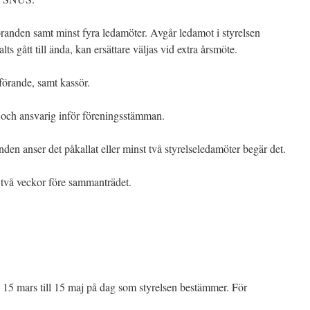
öranden samt minst fyra ledamöter. Avgår ledamot i styrelsen
ts gått till ända, kan ersättare väljas vid extra årsmöte.
förande, samt kassör.
l och ansvarig inför föreningsstämman.
en anser det påkallat eller minst två styrelseledamöter begär det.
 två veckor före sammanträdet.
 15 mars till 15 maj på dag som styrelsen bestämmer. För