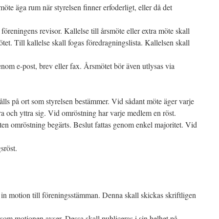
möte äga rum när styrelsen finner erfoderligt, eller då det
öreningens revisor. Kallelse till årsmöte eller extra möte skall
tet. Till kallelse skall fogas föredragningslista. Kallelsen skall
nom e-post, brev eller fax. Årsmötet bör även utlysas via
ålls på ort som styrelsen bestämmer. Vid sådant möte äger varje
ra och yttra sig. Vid omröstning har varje medlem en röst.
ten omröstning begärts. Beslut fattas genom enkel majoritet. Vid
sröst.
in motion till föreningsstämman. Denna skall skickas skriftligen
r som motionen avser. Dessa skall publiceras i sin helhet på