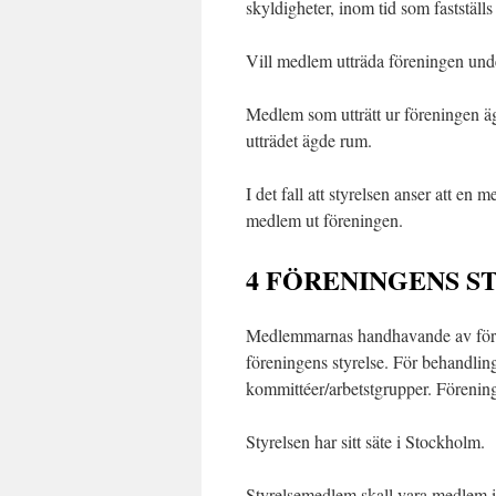
skyldigheter, inom tid som fastställ
Vill medlem utträda föreningen und
Medlem som utträtt ur föreningen äge
utträdet ägde rum.
I det fall att styrelsen anser att en
medlem ut föreningen.
4 FÖRENINGENS S
Medlemmarnas handhavande av före
föreningens styrelse. För behandling
kommittéer/arbetstgrupper. Förening
Styrelsen har sitt säte i Stockholm.
Styrelsemedlem skall vara medlem