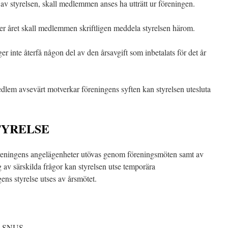
s av styrelsen, skall medlemmen anses ha utträtt ur föreningen.
er året skall medlemmen skriftligen meddela styrelsen härom.
r inte återfå någon del av den årsavgift som inbetalats för det år
 medlem avsevärt motverkar föreningens syften kan styrelsen utesluta
TYRELSE
ningens angelägenheter utövas genom föreningsmöten samt av
 av särskilda frågor kan styrelsen utse temporära
ens styrelse utses av årsmötet.
 i SNUS.