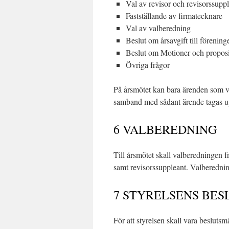
Val av revisor och revisorssupp
Fastställande av firmatecknare
Val av valberedning
Beslut om årsavgift till föreni
Beslut om Motioner och proposi
Övriga frågor
På årsmötet kan bara ärenden som va
samband med sådant ärende tagas up
6 VALBEREDNING
Till årsmötet skall valberedningen f
samt revisorssuppleant. Valberednin
7 STYRELSENS BE
För att styrelsen skall vara beslutsm