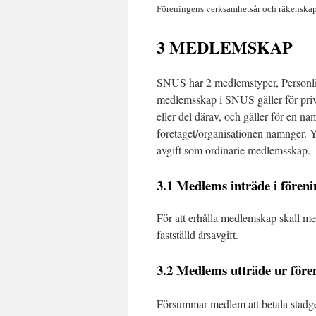
Föreningens verksamhetsår och räkenskaps
3 MEDLEMSKAP
SNUS har 2 medlemstyper, Personli
medlemsskap i SNUS gäller för priva
eller del därav, och gäller för en n
företaget/organisationen namnger. Y
avgift som ordinarie medlemsskap.
3.1 Medlems inträde i fören
För att erhålla medlemskap skall me
fastställd årsavgift.
3.2 Medlems utträde ur före
Försummar medlem att betala stadgee