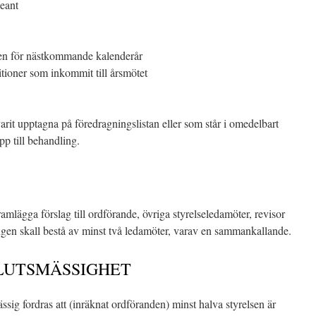
leant
ngen för nästkommande kalenderår
tioner som inkommit till årsmötet
rit upptagna på föredragningslistan eller som står i omedelbart
p till behandling.
ramlägga förslag till ordförande, övriga styrelseledamöter, revisor
gen skall bestå av minst två ledamöter, varav en sammankallande.
SLUTSMÄSSIGHET
ässig fordras att (inräknat ordföranden) minst halva styrelsen är