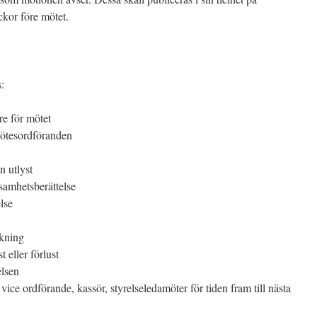
ckor före mötet.
:
re för mötet
mötesordföranden
n utlyst
samhetsberättelse
lse
äkning
 eller förlust
elsen
vice ordförande, kassör, styrelseledamöter för tiden fram till nästa