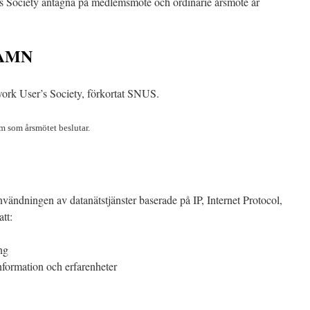
s Society antagna på medlemsmöte och ordinarie årsmöte år
NAMN
rk User’s Society, förkortat SNUS.
m som årsmötet beslutar.
vändningen av datanätstjänster baserade på IP, Internet Protocol,
tt:
ng
information och erfarenheter