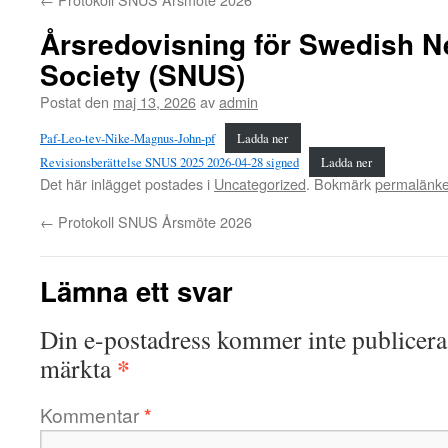
Årsredovisning för Swedish N
Society (SNUS)
Postat den
maj 13, 2026
av
admin
Paf-Leo-tev-Nike-Magnus-John-pf
Ladda ner
Revisionsberättelse SNUS 2025 2026-04-28 signed
Ladda ner
Det här inlägget postades i
Uncategorized
. Bokmärk
permalänk
←
Protokoll SNUS Årsmöte 2026
Lämna ett svar
Din e-postadress kommer inte publicera
*
märkta
Kommentar
*