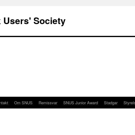
 Users' Society
ntakt
Om SNUS
Remissvar
SNUS Junior Award
Stadgar
Styrel