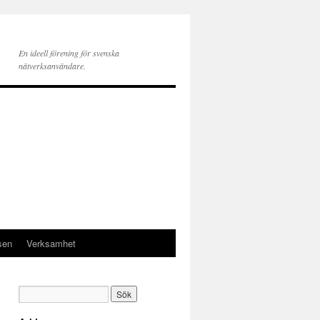
En ideell förening för svenska
nätverksanvändare.
sen
Verksamhet