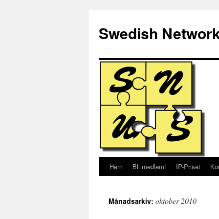
Hoppa
till
Swedish Network
innehåll
Hem
Bli medlem!
IP-Priset
Ko
oktober 2010
Månadsarkiv: