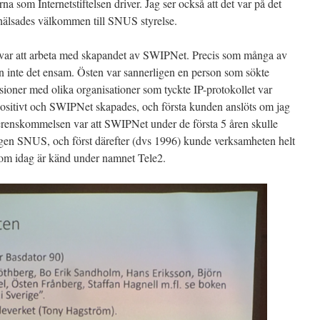
na som Internetstiftelsen driver. Jag ser också att det var på det
 hälsades välkommen till SNUS styrelse.
 var att arbeta med skapandet av SWIPNet. Precis som många av
an inte det ensam. Östen var sannerligen en person som sökte
ioner med olika organisationer som tyckte IP-protokollet var
ositivt och SWIPNet skapades, och första kunden anslöts om jag
verenskommelsen var att SWIPNet under de första 5 åren skulle
ngen SNUS, och först därefter (dvs 1996) kunde verksamheten helt
om idag är känd under namnet Tele2.