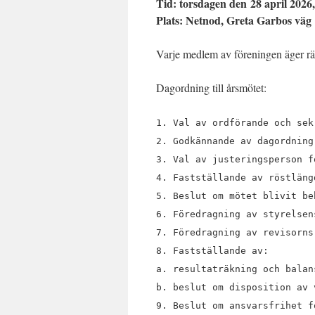
Tid: torsdagen den 28 april 2026,
Plats: Netnod, Greta Garbos väg 
Varje medlem av föreningen äger rätt
Dagordning till årsmötet:
1. Val av ordförande och sek
2. Godkännande av dagordning
3. Val av justeringsperson f
4. Fastställande av röstläng
5. Beslut om mötet blivit be
6. Föredragning av styrelsen
7. Föredragning av revisorns
8. Fastställande av:
a. resultaträkning och balan
b. beslut om disposition av 
9. Beslut om ansvarsfrihet f