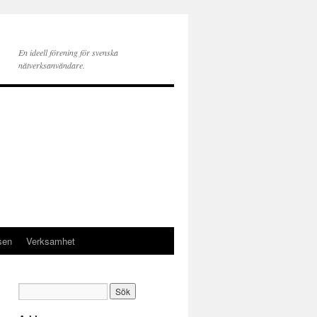
En ideell förening för svenska
nätverksanvändare.
sen
Verksamhet