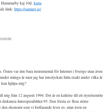
er, Hammarby kaj 10d,
karta
nde länk:
https://samnet.se/
mmentar
n. Östen var inte bara instrumental för Internet i Sverige utan även
nder många år men jag har misslyckats hitta exakt under vilka år
e kan hjälpa mig?
till mig från 12 augusti 1994. Det är en kallelse till ett styrelsemöte
diskutera Interoperabilitet-95. Den första av flera större
den ekonomi som vi fortfarande lever av, utan även en