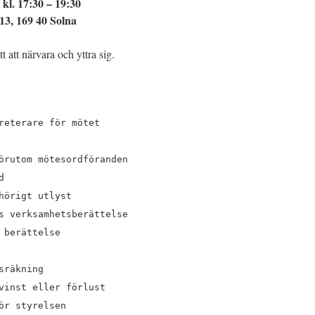
 kl. 17:30 – 19:30
13, 169 40 Solna
 att närvara och yttra sig.
reterare för mötet
örutom mötesordföranden
d
hörigt utlyst
s verksamhetsberättelse
 berättelse
sräkning
vinst eller förlust
ör styrelsen