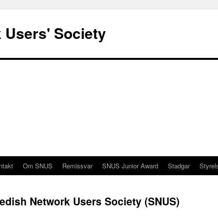
 Users' Society
ntakt
Om SNUS
Remissvar
SNUS Junior Award
Stadgar
Styrel
wedish Network Users Society (SNUS)