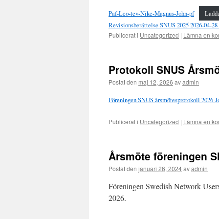
Paf-Leo-tev-Nike-Magnus-John-pf
Ladda
Revisionsberättelse SNUS 2025 2026-04-28
Publicerat i
Uncategorized
|
Lämna en ko
Protokoll SNUS Årsmö
Postat den
maj 12, 2026
av
admin
Föreningen SNUS årsmötesprotokoll 2026-
Publicerat i
Uncategorized
|
Lämna en ko
Årsmöte föreningen 
Postat den
januari 26, 2024
av
admin
Föreningen Swedish Network Users 
2026.