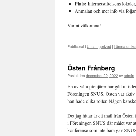
Plats:
Internetstiftelsens lokal
Anmälan och mer info via följa
Varmt välkomna!
Publicerat i
Uncategorized
|
Lämna en ko
Östen Frånberg
Postat den
december 22, 2022
av
admin
En av våra pionjärer har gått ur tide
Föreningen SNUS. Östen var aktiv u
han hade olika roller. Någon kansk
Det jag hittar är ett mail från Östen 
i Föreningen SNUS där målet var att 
konferense som inte bara gav SNUS 