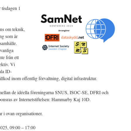
 tisdagen 1
ns om teknik,
ring som är
 samhälle.
 vanliga
te från ett
ktiv. Vi
ala ID-
llkod inom offentlig förvaltning, digital infrastruktur.
 mellan de idéella föreningarna SNUS, ISOC-SE, DFRI och
onsras av Internetstiftelsen: Hammarby Kaj 10D.
 i ovan organisationer.
 2025, 09:00 – 17:00