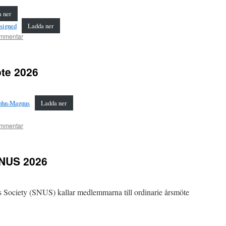
 ner
 signed
Ladda ner
mmentar
te 2026
John-Magnus
Ladda ner
mmentar
SNUS 2026
Society (SNUS) kallar medlemmarna till ordinarie årsmöte