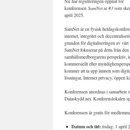
Nu har registreringen öppnat för
konferensen
SamNet
.se #
3
som sker
april 2025.
SamNet är en fysisk heldagskonfere
internet, integritet och decentralise
grunden för digitaliseringen av vårt
SamNet fokuserar på detta från den
samhällsmedborgarens perspektiv, in
kommersiellt eller myndighetsperspe
kommer att ta upp ämnen som digit
lösningar, Internet privacy, öppen kä
Konferensen anordnas i samarbete
Dataskydd.net. Konferenslokalen sp
Konferensen är gratis för medlemmar
Datum och tid:
tisdag, 1 april