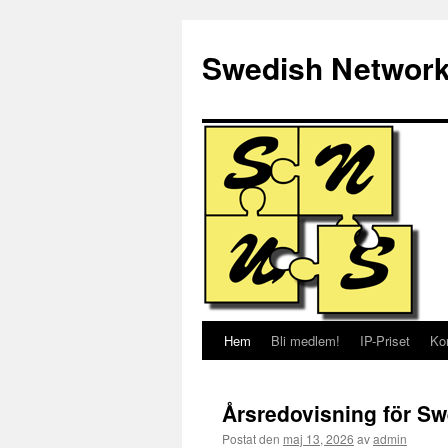
Hoppa
till
Swedish Network
innehåll
Hem
Bli medlem!
IP-Priset
Ko
Årsredovisning för S
Postat den
maj 13, 2026
av
admin