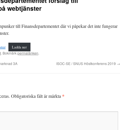
departementet förslag till
å webtjänster
unker till Finansdepartementet där vi påpekar det inte fungerar
nster.
ster
Ladda ner
d
. Bokmärk
permalänken
.
 marknad 3A
ISOC-SE / SNUS Höstkonferens 2019
→
*
ceras.
Obligatoriska fält är märkta