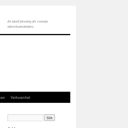
En ideell förening för svenska
nätverksanvändare.
sen
Verksamhet