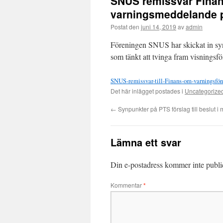
SNUS remissvar Finans
varningsmeddelande p
Postat den
juni 14, 2019
av
admin
Föreningen SNUS har skickat in synp
som tänkt att tvinga fram visningsfö
SNUS-remissvar-till-Finans-om-varningsfön
Det här inlägget postades i
Uncategorize
←
Synpunkter på PTS förslag till beslut i
Lämna ett svar
Din e-postadress kommer inte publi
Kommentar
*