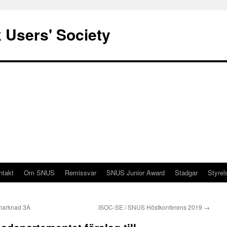
 Users' Society
ntakt
Om SNUS
Remissvar
SNUS Junior Award
Stadgar
Styrel
 marknad 3A
ISOC-SE / SNUS Höstkonferens 2019
→