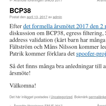
BCP38
Postat den
april 13, 2017
av
admin
Efter
det formella årsmötet 2017 den 2 
diskussion om BCP38, egress filtering,
address validation (kärt barn har många
Fältström och Måns Nilsson kommer le
Patrik kommer förklara det
spoofer-pro
Så det finns många bra anledningar til
årsmöte!
Välkomna!
Det här inlägget postades i
Uncategorized
. Bokmärk
permalänk
←
Årsmöte föreningen SNUS 2017
Årsmö